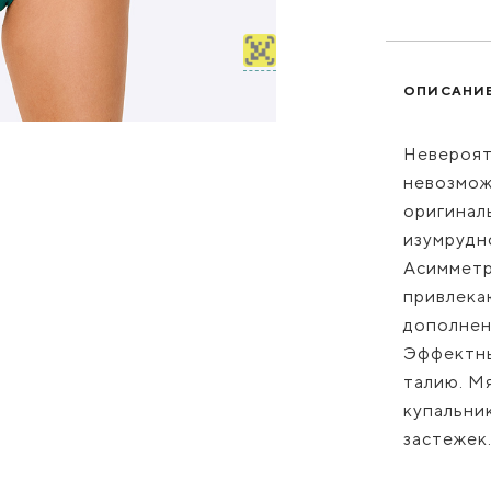
ОПИСАНИ
Невероят
невозмож
оригинал
изумрудно
Асимметр
привлека
дополнен
Эффектны
талию. М
купальник
застежек