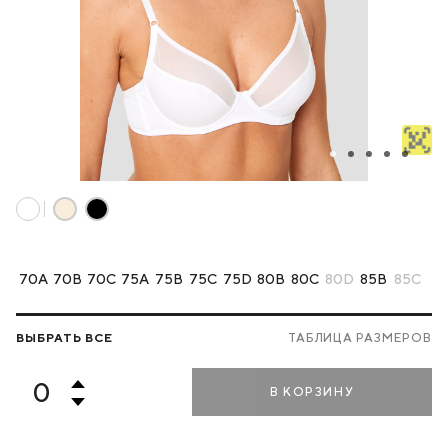
70A
70B
70C
75A
75B
75C
75D
80B
80C
80D
85B
85C
ВЫБРАТЬ ВСЕ
ТАБЛИЦА РАЗМЕРОВ
В КОРЗИНУ