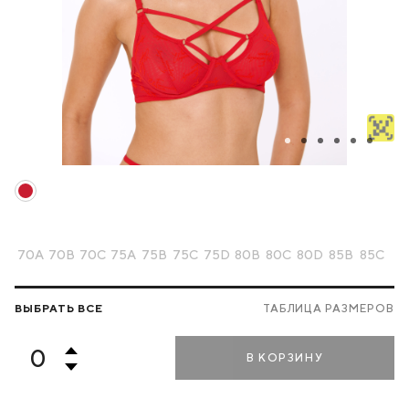
70A
70B
70C
75A
75B
75C
75D
80B
80C
80D
85B
85C
ВЫБРАТЬ ВСЕ
ТАБЛИЦА РАЗМЕРОВ
В КОРЗИНУ