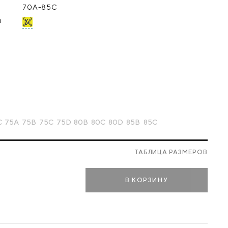
70A-85C
я
C
75A
75B
75C
75D
80B
80C
80D
85B
85C
Е
ТАБЛИЦА РАЗМЕРОВ
В КОРЗИНУ