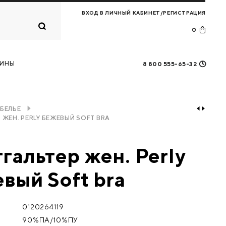
ВХОД В ЛИЧНЫЙ КАБИНЕТ/РЕГИСТРАЦИЯ
0
Корзина
0
товаров
ИНЫ
8 800 555-65-32
ПЕРЕЙТИ В КОРЗИНУ
БЕЛЬЕ
 ЖЕН. PERLY БЕЖЕВЫЙ SOFT BRA
гальтер жен. Perly
вый Soft bra
0120264119
90%ПА/10%ПУ