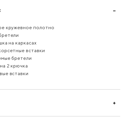
Е
ое кружевное полотно
бретели
шка на каркасах
корсетные вставки
емые бретели
на 2 крючка
вые вставки