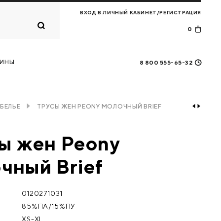
ВХОД В ЛИЧНЫЙ КАБИНЕТ/РЕГИСТРАЦИЯ
0
Корзина
0
товаров
ИНЫ
8 800 555-65-32
ПЕРЕЙТИ В КОРЗИНУ
БЕЛЬЕ
ТРУСЫ ЖЕН PEONY МОЛОЧНЫЙ BRIEF
ы жен Peony
чный Brief
0120271031
85%ПА/15%ПУ
XS-XL