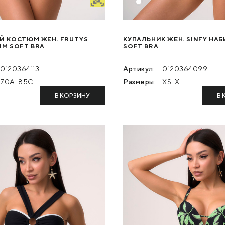
Й КОСТЮМ ЖЕН. FRUTYS
КУПАЛЬНИК ЖЕН. SINFY НА
IM SOFT BRA
SOFT BRA
0120364113
Артикул:
0120364099
70A-85C
Размеры:
XS-XL
В КОРЗИНУ
В 