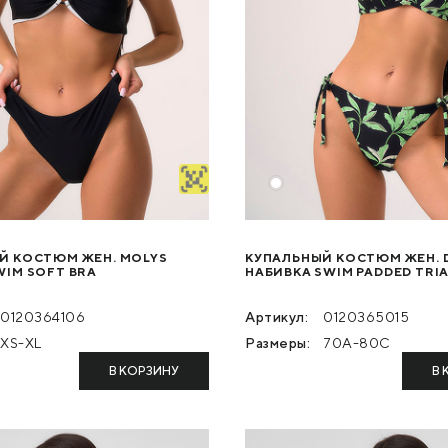
Й КОСТЮМ ЖЕН. MOLYS
КУПАЛЬНЫЙ КОСТЮМ ЖЕН. D
WIM SOFT BRA
НАБИВКА SWIM PADDED TRI
0120364106
Артикул:
0120365015
XS-XL
Размеры:
70A-80C
В КОРЗИНУ
В 