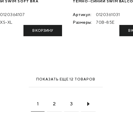
Й SWIM SOFT BRA
ТЕМНО-СИНИЙ SWIM BALCO
0120364107
Артикул:
0120361031
XS-XL
Размеры:
70B-85E
В КОРЗИНУ
В 
ПОКАЗАТЬ ЕЩЕ 12 ТОВАРОВ
1
2
3